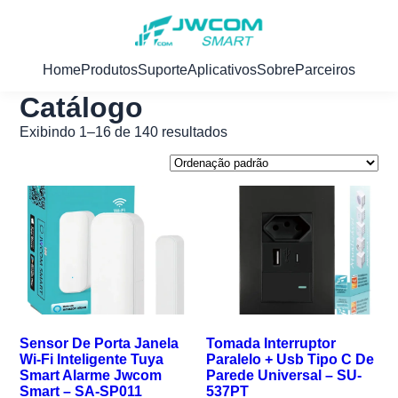
Home
Produtos
Suporte
Aplicativos
Sobre
Parceiros
Catálogo
Exibindo 1–16 de 140 resultados
Sensor De Porta Janela
Tomada Interruptor
Wi-Fi Inteligente Tuya
Paralelo + Usb Tipo C De
Smart Alarme Jwcom
Parede Universal – SU-
Smart – SA-SP011
537PT