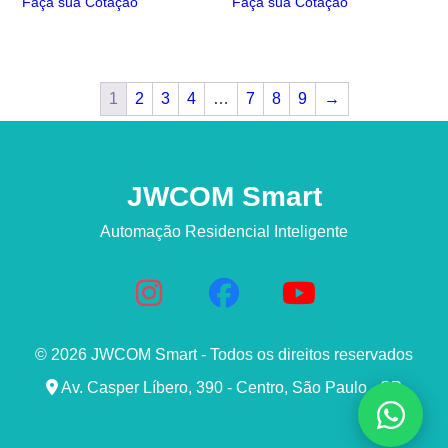
Faça sua Cotação
Faça sua Cotação
1
2
3
4
…
7
8
9
→
JWCOM Smart
Automação Residencial Inteligente
© 2026 JWCOM Smart - Todos os direitos reservados
Av. Casper Líbero, 390 - Centro, São Paulo - SP