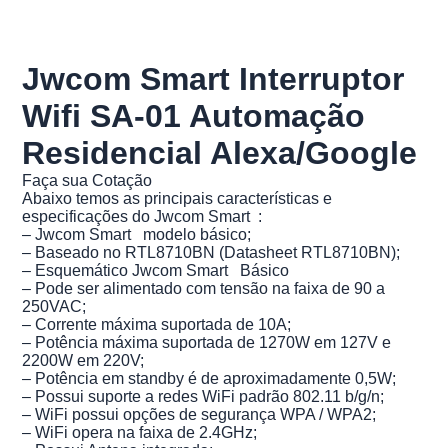
Jwcom Smart Interruptor
Wifi SA-01 Automação
Residencial Alexa/Google
Faça sua Cotação
Abaixo temos as principais características e
especificações do Jwcom Smart :
– Jwcom Smart modelo básico;
– Baseado no RTL8710BN (Datasheet RTL8710BN);
– Esquemático Jwcom Smart Básico
– Pode ser alimentado com tensão na faixa de 90 a
250VAC;
– Corrente máxima suportada de 10A;
– Potência máxima suportada de 1270W em 127V e
2200W em 220V;
– Potência em standby é de aproximadamente 0,5W;
– Possui suporte a redes WiFi padrão 802.11 b/g/n;
– WiFi possui opções de segurança WPA / WPA2;
– WiFi opera na faixa de 2.4GHz;