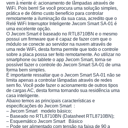
vem à mente é: acionamento de lâmpadas através de
WiFi. Pois bem! Se você procura uma solução simples,
prática e de ótimo custo benefício para controlar
remotamente a iluminação da sua casa, acredito que o
Relé WiFi Interruptor Inteligente Jwcom Smart SA-01 é
uma excelente opção.
O Jwcom Smart é baseado no RTL8710BN e o mesmo
possui um firmware que é capaz de fazer com que o
módulo se conecte ao servidor na nuvem através de
uma rede WiFi, desta forma permite que todo o controle
sobre a placa possa ser feito remotamente. Ao utilizar no
smartphone ou tablete o app Jwcom Smart, torna-se
possível fazer o controle do Jwcom Smart SA-01 de uma
forma bem simples.
É importante ressaltar que o Jwcom Smart SA-01 não se
limita apenas a controlar lâmpadas através de redes
sem fio. Você pode fazer o acionamento de outros tipos
de cargas AC, desta forma tornando sua residência uma
casa inteligente.
Abaixo temos as principais características e
especificações do Jwcom Smart :
– Jwcom Smart modelo básico;
– Baseado no RTL8710BN (Datasheet RTL8710BN);
– Esquemático Jwcom Smart Básico
– Pode ser alimentado com tensão na faixa de 90 a