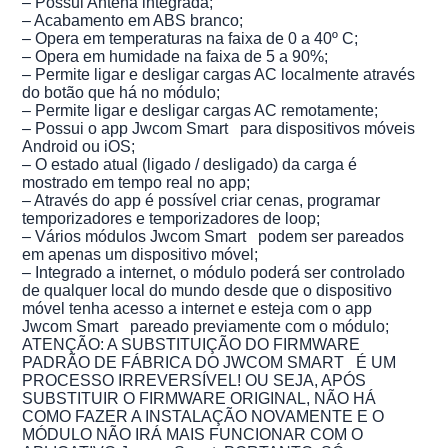
– Possui Antena integrada;
– Acabamento em ABS branco;
– Opera em temperaturas na faixa de 0 a 40º C;
– Opera em humidade na faixa de 5 a 90%;
– Permite ligar e desligar cargas AC localmente através
do botão que há no módulo;
– Permite ligar e desligar cargas AC remotamente;
– Possui o app Jwcom Smart para dispositivos móveis
Android ou iOS;
– O estado atual (ligado / desligado) da carga é
mostrado em tempo real no app;
– Através do app é possível criar cenas, programar
temporizadores e temporizadores de loop;
– Vários módulos Jwcom Smart podem ser pareados
em apenas um dispositivo móvel;
– Integrado a internet, o módulo poderá ser controlado
de qualquer local do mundo desde que o dispositivo
móvel tenha acesso a internet e esteja com o app
Jwcom Smart pareado previamente com o módulo;
ATENÇÃO: A SUBSTITUIÇÃO DO FIRMWARE
PADRÃO DE FÁBRICA DO JWCOM SMART É UM
PROCESSO IRREVERSÍVEL! OU SEJA, APÓS
SUBSTITUIR O FIRMWARE ORIGINAL, NÃO HÁ
COMO FAZER A INSTALAÇÃO NOVAMENTE E O
MÓDULO NÃO IRÁ MAIS FUNCIONAR COM O