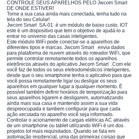
CONTROLE SEUS APARELHOS PELO Jwcom Smart
DE ONDE ESTIVER!
Torne a sua casa ainda mais conectada, tenha tudo na
tela do seu Celular!
Jwcom Smart SA-01 é um módulo de baixo custo, IOT
este é um dispositivo que tem o objetivo de ajudá-lo a
entrar no universo das casas inteligentes.
Este módulo WiFi pode conectar-se a aparelhos de
diferentes tipos e marcas. Jwcom Smart envia dados
para plataforma de nuvem através do roteador WiFi, que
permite controlar remotamente todos os aparelhos
eletrônicos através do aplicativo Jwcom Smart .Com ele
você faz de todos os seus eletrodomésticos inteligentes,
desde que o seu smartphone tenha o aplicativo para que
você possa remotamente ligar ou desligar os seus
aparelhos em qualquer lugar a qualquer momento. É
possível também definir horários de temporização para
seus aparelhos ligarem e desligarem, automatizando
ainda mais sua casa e mantendo assim a sua vida
despreocupada e tambem configurar para que cada
ação xecutada no aparelho você seja informado.
Controlar o acionamento de cargas elétricas AC através
de um smartphone ou tablet utilizando WiFi é um dos
projetos Iot mais requisitados. Quando se fala em
automação residencial, uma das primeiras coisas que