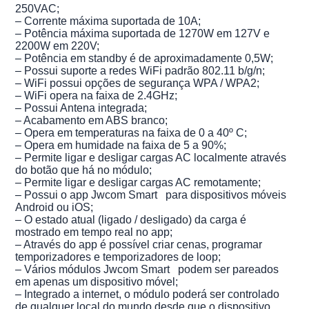
250VAC;
– Corrente máxima suportada de 10A;
– Potência máxima suportada de 1270W em 127V e
2200W em 220V;
– Potência em standby é de aproximadamente 0,5W;
– Possui suporte a redes WiFi padrão 802.11 b/g/n;
– WiFi possui opções de segurança WPA / WPA2;
– WiFi opera na faixa de 2.4GHz;
– Possui Antena integrada;
– Acabamento em ABS branco;
– Opera em temperaturas na faixa de 0 a 40º C;
– Opera em humidade na faixa de 5 a 90%;
– Permite ligar e desligar cargas AC localmente através
do botão que há no módulo;
– Permite ligar e desligar cargas AC remotamente;
– Possui o app Jwcom Smart para dispositivos móveis
Android ou iOS;
– O estado atual (ligado / desligado) da carga é
mostrado em tempo real no app;
– Através do app é possível criar cenas, programar
temporizadores e temporizadores de loop;
– Vários módulos Jwcom Smart podem ser pareados
em apenas um dispositivo móvel;
– Integrado a internet, o módulo poderá ser controlado
de qualquer local do mundo desde que o dispositivo