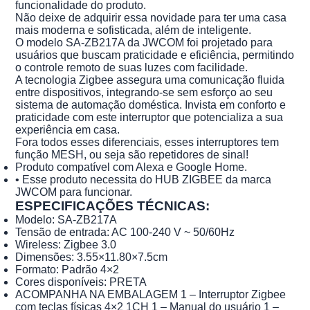
funcionalidade do produto.
Não deixe de adquirir essa novidade para ter uma casa
mais moderna e sofisticada, além de inteligente.
O modelo SA-ZB217A da JWCOM foi projetado para
usuários que buscam praticidade e eficiência, permitindo
o controle remoto de suas luzes com facilidade.
A tecnologia Zigbee assegura uma comunicação fluida
entre dispositivos, integrando-se sem esforço ao seu
sistema de automação doméstica. Invista em conforto e
praticidade com este interruptor que potencializa a sua
experiência em casa.
Fora todos esses diferenciais, esses interruptores tem
função MESH, ou seja são repetidores de sinal!
Produto compatível com Alexa e Google Home.
• Esse produto necessita do HUB ZIGBEE da marca
JWCOM para funcionar.
ESPECIFICAÇÕES TÉCNICAS:
Modelo: SA-ZB217A
Tensão de entrada: AC 100-240 V ~ 50/60Hz
Wireless: Zigbee 3.0
Dimensões: 3.55×11.80×7.5cm
Formato: Padrão 4×2
Cores disponíveis: PRETA
ACOMPANHA NA EMBALAGEM 1 – Interruptor Zigbee
com teclas físicas 4×2 1CH 1 – Manual do usuário 1 –