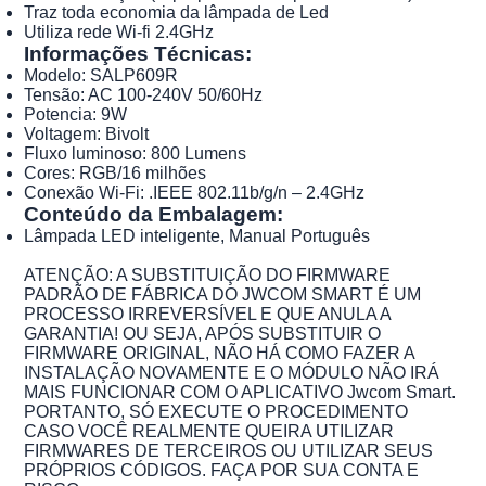
Traz toda economia da lâmpada de Led
Utiliza rede Wi-fi 2.4GHz
Informações Técnicas:
Modelo: SALP609R
Tensão: AC 100-240V 50/60Hz
Potencia: 9W
Voltagem: Bivolt
Fluxo luminoso: 800 Lumens
Cores: RGB/16 milhões
Conexão Wi-Fi: .IEEE 802.11b/g/n – 2.4GHz
Conteúdo da Embalagem:
Lâmpada LED inteligente, Manual Português
ATENÇÃO: A SUBSTITUIÇÃO DO FIRMWARE
PADRÃO DE FÁBRICA DO JWCOM SMART É UM
PROCESSO IRREVERSÍVEL E QUE ANULA A
GARANTIA! OU SEJA, APÓS SUBSTITUIR O
FIRMWARE ORIGINAL, NÃO HÁ COMO FAZER A
INSTALAÇÃO NOVAMENTE E O MÓDULO NÃO IRÁ
MAIS FUNCIONAR COM O APLICATIVO Jwcom Smart.
PORTANTO, SÓ EXECUTE O PROCEDIMENTO
CASO VOCÊ REALMENTE QUEIRA UTILIZAR
FIRMWARES DE TERCEIROS OU UTILIZAR SEUS
PRÓPRIOS CÓDIGOS. FAÇA POR SUA CONTA E