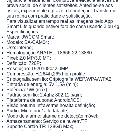
vigilância residencial. Comprove a eficácia através da
prova social de clientes satisfeitos. Antecipe-se aos
riscos, experimente o prazer da proteção. Transforme
sua rotina com praticidade e sofisticação.
Para visualizar em tempo real as imagens pelo App
Smart Life quando estiver fora de casa usando 3 ou 4g.
Especificações:
Marca: JWCOM Smart;
Modelo: SA-CAM04;
Uso: Interno;
Homologação ANATEL: 18666-22-13880
Pixel: 2,0 MP/3,0 MP;
Definição: 720P;
Resolução: 19201080/ 2.0MP
Compressão: H.264/h,265 high profile;
Criptografia sem fio: Criptografia WEP/WPA/WPA2;
Entrada de energia: 5V 1,5A (min);
Potência: 5W (máx);
Padrão sem fio: 2.4ghz 802.11 b/g/n;
Plataforma de suporte: Android/iOS;
Visão noturna infravermelho/alta definição;
Áudio: Microfone/ alto-falante;
Modo de alarme: alarme de detecção móvel;
Armazenamento: Serviço de nuvem/TF;
Suporte Cartão TF: 128GB Max;