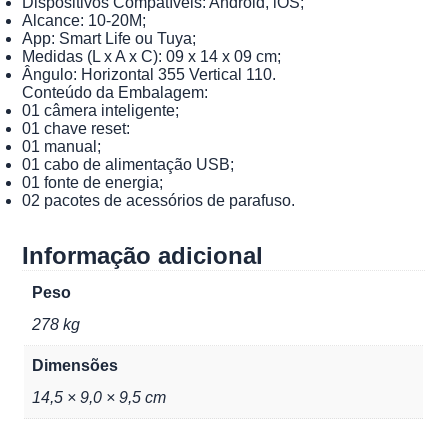
Dispositivos Compatíveis: Android, iOS;
Alcance: 10-20M;
App: Smart Life ou Tuya;
Medidas (L x A x C): 09 x 14 x 09 cm;
Ângulo: Horizontal 355 Vertical 110.
Conteúdo da Embalagem:
01 câmera inteligente;
01 chave reset:
01 manual;
01 cabo de alimentação USB;
01 fonte de energia;
02 pacotes de acessórios de parafuso.
Informação adicional
Peso
278 kg
Dimensões
14,5 × 9,0 × 9,5 cm