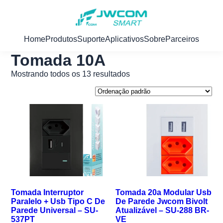
Home
Produtos
Suporte
Aplicativos
Sobre
Parceiros
Tomada 10A
Mostrando todos os 13 resultados
Tomada Interruptor
Tomada 20a Modular Usb
Paralelo + Usb Tipo C De
De Parede Jwcom Bivolt
Parede Universal – SU-
Atualizável – SU-288 BR-
537PT
VE