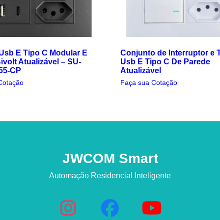
sb E Tipo C Modular E
Conjunto de Interruptor e
volt Atualizável – SU-
Usb E Tipo C De Parede
55-CP
Atualizável
Cotação
Faça sua Cotação
JWCOM Smart
Automação Residencial Inteligente