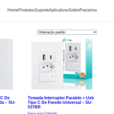
Home
Produtos
Suporte
Aplicativos
Sobre
Parceiros
 C De
Tomada Interruptor Paralelo + Usb
20a – SU-
Tipo C De Parede Universal – SU-
537BR
Faça sua Cotação