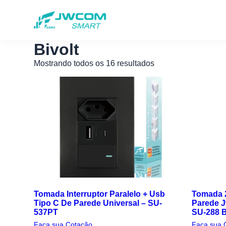
Bivolt
Mostrando todos os 16 resultados
Tomada Interruptor Paralelo + Usb
Tomada 
Tipo C De Parede Universal – SU-
Parede J
537PT
SU-288 
Faça sua Cotação
Faça sua 