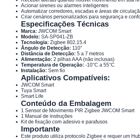
Acionar sirenes ou alarmes inteligentes
Automatizar corredores, escadas e áreas de circulaç
Criar cenários personalizados para segurança e confo
Especificações Técnicas
Marca:
JWCOM Smart
Modelo:
SA-SP041-ZB
Tecnologia:
Zigbee 802.15.4
Ângulo de Detecção:
110°
Distância de Detecção:
5 a 7 metros
Alimentação:
2 pilhas AAA (não inclusas)
Temperatura de Operação:
-10°C a 55°C
Instalação:
Sem fio
Aplicativos Compatíveis:
JWCOM Smart
Tuya Smart
Smart Life
Conteúdo da Embalagem
1 Sensor de Movimento PIR Zigbee JWCOM Smart
1 Manual de instruções
Kit de fixação com adesivo e parafusos
Importante
Este produto utiliza protocolo Zigbee e requer um H