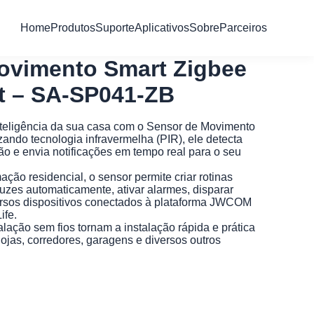
Home
Produtos
Suporte
Aplicativos
Sobre
Parceiros
ovimento Smart Zigbee
 – SA-SP041-ZB
teligência da sua casa com o Sensor de Movimento
ndo tecnologia infravermelha (PIR), ele detecta
o e envia notificações em tempo real para o seu
ação residencial, o sensor permite criar rotinas
luzes automaticamente, ativar alarmes, disparar
versos dispositivos conectados à plataforma JWCOM
ife.
lação sem fios tornam a instalação rápida e prática
 lojas, corredores, garagens e diversos outros