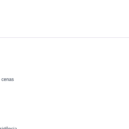
e cenas
a
sidência