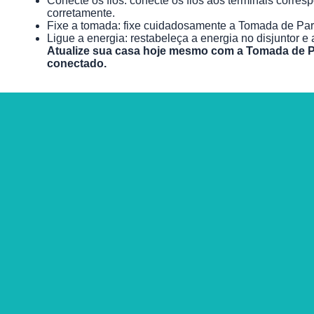
Conecte os fios: conecte os fios aos terminais corres
corretamente.
Fixe a tomada: fixe cuidadosamente a Tomada de Pare
Ligue a energia: restabeleça a energia no disjuntor e
Atualize sua casa hoje mesmo com a Tomada de Pare
conectado.