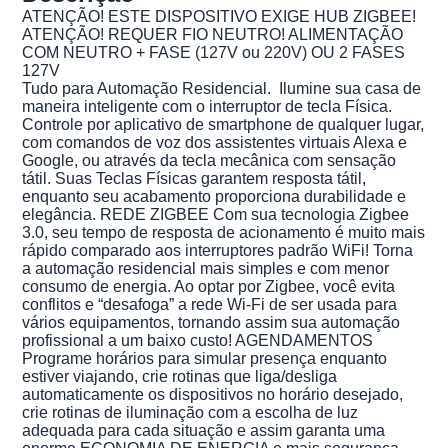
ATENÇÃO! ESTE DISPOSITIVO EXIGE HUB ZIGBEE!
ATENÇÃO! REQUER FIO NEUTRO! ALIMENTAÇÃO
COM NEUTRO + FASE (127V ou 220V) OU 2 FASES
127V
Tudo para Automação Residencial. Ilumine sua casa de
maneira inteligente com o interruptor de tecla Física.
Controle por aplicativo de smartphone de qualquer lugar,
com comandos de voz dos assistentes virtuais Alexa e
Google, ou através da tecla mecânica com sensação
tátil. Suas Teclas Físicas garantem resposta tátil,
enquanto seu acabamento proporciona durabilidade e
elegância. REDE ZIGBEE Com sua tecnologia Zigbee
3.0, seu tempo de resposta de acionamento é muito mais
rápido comparado aos interruptores padrão WiFi! Torna
a automação residencial mais simples e com menor
consumo de energia. Ao optar por Zigbee, você evita
conflitos e “desafoga” a rede Wi-Fi de ser usada para
vários equipamentos, tornando assim sua automação
profissional a um baixo custo! AGENDAMENTOS
Programe horários para simular presença enquanto
estiver viajando, crie rotinas que liga/desliga
automaticamente os dispositivos no horário desejado,
crie rotinas de iluminação com a escolha de luz
adequada para cada situação e assim garanta uma