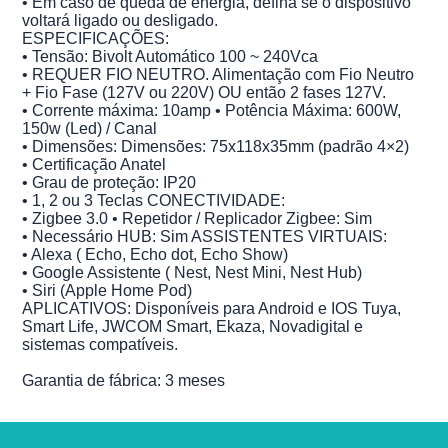
• Em caso de queda de energia, defina se o dispositivo
voltará ligado ou desligado.
ESPECIFICAÇÕES:
• Tensão: Bivolt Automático 100 ~ 240Vca
• REQUER FIO NEUTRO. Alimentação com Fio Neutro
+ Fio Fase (127V ou 220V) OU então 2 fases 127V.
• Corrente máxima: 10amp • Potência Máxima: 600W,
150w (Led) / Canal
• Dimensões: Dimensões: 75x118x35mm (padrão 4×2)
• Certificação Anatel
• Grau de proteção: IP20
• 1, 2 ou 3 Teclas CONECTIVIDADE:
• Zigbee 3.0 • Repetidor / Replicador Zigbee: Sim
• Necessário HUB: Sim ASSISTENTES VIRTUAIS:
• Alexa ( Echo, Echo dot, Echo Show)
• Google Assistente ( Nest, Nest Mini, Nest Hub)
• Siri (Apple Home Pod)
APLICATIVOS: Disponíveis para Android e IOS Tuya,
Smart Life, JWCOM Smart, Ekaza, Novadigital e
sistemas compatíveis.
Garantia de fábrica: 3 meses