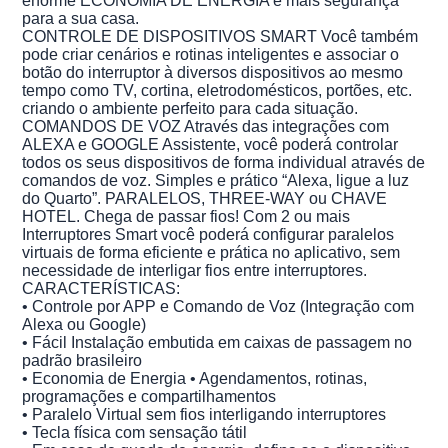
enorme ECONOMIA DE ENERGIA e mais segurança
para a sua casa.
CONTROLE DE DISPOSITIVOS SMART Você também
pode criar cenários e rotinas inteligentes e associar o
botão do interruptor à diversos dispositivos ao mesmo
tempo como TV, cortina, eletrodomésticos, portões, etc.
criando o ambiente perfeito para cada situação.
COMANDOS DE VOZ Através das integrações com
ALEXA e GOOGLE Assistente, você poderá controlar
todos os seus dispositivos de forma individual através de
comandos de voz. Simples e prático “Alexa, ligue a luz
do Quarto”. PARALELOS, THREE-WAY ou CHAVE
HOTEL. Chega de passar fios! Com 2 ou mais
Interruptores Smart você poderá configurar paralelos
virtuais de forma eficiente e prática no aplicativo, sem
necessidade de interligar fios entre interruptores.
CARACTERÍSTICAS:
• Controle por APP e Comando de Voz (Integração com
Alexa ou Google)
• Fácil Instalação embutida em caixas de passagem no
padrão brasileiro
• Economia de Energia • Agendamentos, rotinas,
programações e compartilhamentos
• Paralelo Virtual sem fios interligando interruptores
• Tecla física com sensação tátil