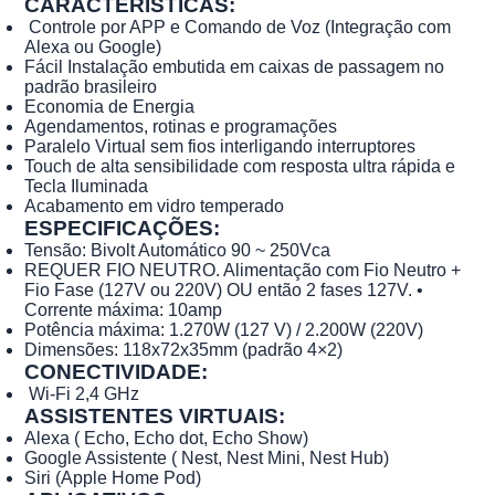
CARACTERÍSTICAS:
Controle por APP e Comando de Voz (Integração com
Alexa ou Google)
Fácil Instalação embutida em caixas de passagem no
padrão brasileiro
Economia de Energia
Agendamentos, rotinas e programações
Paralelo Virtual sem fios interligando interruptores
Touch de alta sensibilidade com resposta ultra rápida e
Tecla Iluminada
Acabamento em vidro temperado
ESPECIFICAÇÕES:
Tensão: Bivolt Automático 90 ~ 250Vca
REQUER FIO NEUTRO. Alimentação com Fio Neutro +
Fio Fase (127V ou 220V) OU então 2 fases 127V. •
Corrente máxima: 10amp
Potência máxima: 1.270W (127 V) / 2.200W (220V)
Dimensões: 118x72x35mm (padrão 4×2)
CONECTIVIDADE:
Wi-Fi 2,4 GHz
ASSISTENTES VIRTUAIS:
Alexa ( Echo, Echo dot, Echo Show)
Google Assistente ( Nest, Nest Mini, Nest Hub)
Siri (Apple Home Pod)