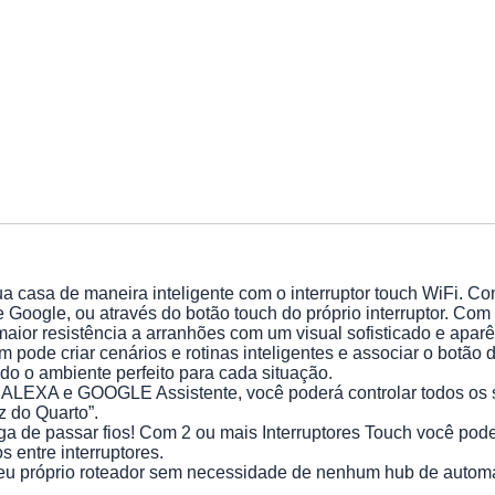
de maneira inteligente com o interruptor touch WiFi. Contro
Google, ou através do botão touch do próprio interruptor. Com 
aior resistência a arranhões com um visual sofisticado e apar
iar cenários e rotinas inteligentes e associar o botão do 
ndo o ambiente perfeito para cada situação.
XA e GOOGLE Assistente, você poderá controlar todos os seus
z do Quarto”.
sar fios! Com 2 ou mais Interruptores Touch você poderá con
s entre interruptores.
prio roteador sem necessidade de nenhum hub de automação par