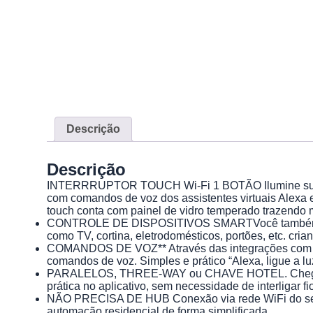
Descrição
Descrição
INTERRRUPTOR TOUCH Wi-Fi 1 BOTÃO Ilumine sua casa 
com comandos de voz dos assistentes virtuais Alexa e 
touch conta com painel de vidro temperado trazendo m
CONTROLE DE DISPOSITIVOS SMARTVocê também pode cr
como TV, cortina, eletrodomésticos, portões, etc. cria
COMANDOS DE VOZ** Através das integrações com ALE
comandos de voz. Simples e prático “Alexa, ligue a lu
PARALELOS, THREE-WAY ou CHAVE HOTEL. Chega de pas
prática no aplicativo, sem necessidade de interligar fio
NÃO PRECISA DE HUB Conexão via rede WiFi do seu pró
automação residencial de forma simplificada.