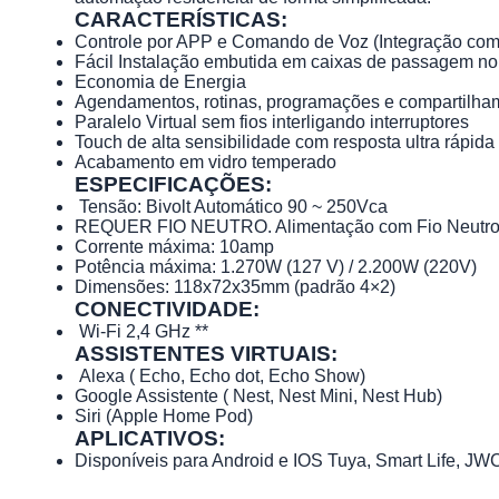
CARACTERÍSTICAS:
Controle por APP e Comando de Voz (Integração com
Fácil Instalação embutida em caixas de passagem no 
Economia de Energia
Agendamentos, rotinas, programações e compartilha
Paralelo Virtual sem fios interligando interruptores
Touch de alta sensibilidade com resposta ultra rápida
Acabamento em vidro temperado
ESPECIFICAÇÕES:
Tensão: Bivolt Automático 90 ~ 250Vca
REQUER FIO NEUTRO. Alimentação com Fio Neutro +
Corrente máxima: 10amp
Potência máxima: 1.270W (127 V) / 2.200W (220V)
Dimensões: 118x72x35mm (padrão 4×2)
CONECTIVIDADE:
Wi-Fi 2,4 GHz **
ASSISTENTES VIRTUAIS:
Alexa ( Echo, Echo dot, Echo Show)
Google Assistente ( Nest, Nest Mini, Nest Hub)
Siri (Apple Home Pod)
APLICATIVOS:
Disponíveis para Android e IOS Tuya, Smart Life, JW