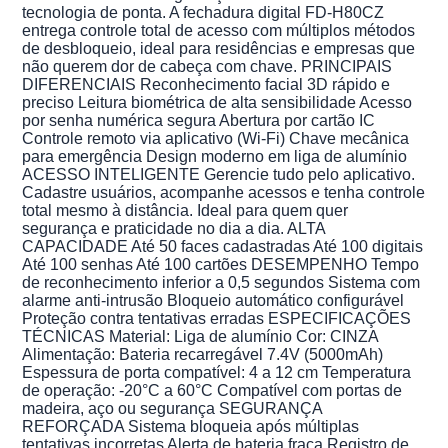
tecnologia de ponta. A fechadura digital FD-H80CZ
entrega controle total de acesso com múltiplos métodos
de desbloqueio, ideal para residências e empresas que
não querem dor de cabeça com chave. PRINCIPAIS
DIFERENCIAIS Reconhecimento facial 3D rápido e
preciso Leitura biométrica de alta sensibilidade Acesso
por senha numérica segura Abertura por cartão IC
Controle remoto via aplicativo (Wi-Fi) Chave mecânica
para emergência Design moderno em liga de alumínio
ACESSO INTELIGENTE Gerencie tudo pelo aplicativo.
Cadastre usuários, acompanhe acessos e tenha controle
total mesmo à distância. Ideal para quem quer
segurança e praticidade no dia a dia. ALTA
CAPACIDADE Até 50 faces cadastradas Até 100 digitais
Até 100 senhas Até 100 cartões DESEMPENHO Tempo
de reconhecimento inferior a 0,5 segundos Sistema com
alarme anti-intrusão Bloqueio automático configurável
Proteção contra tentativas erradas ESPECIFICAÇÕES
TÉCNICAS Material: Liga de alumínio Cor: CINZA
Alimentação: Bateria recarregável 7.4V (5000mAh)
Espessura de porta compatível: 4 a 12 cm Temperatura
de operação: -20°C a 60°C Compatível com portas de
madeira, aço ou segurança SEGURANÇA
REFORÇADA Sistema bloqueia após múltiplas
tentativas incorretas Alerta de bateria fraca Registro de