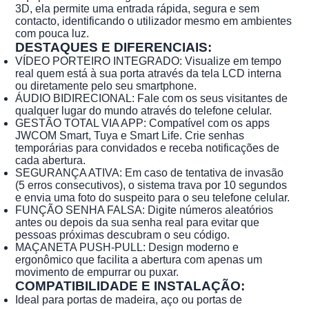
3D, ela permite uma entrada rápida, segura e sem
contacto, identificando o utilizador mesmo em ambientes
com pouca luz.
DESTAQUES E DIFERENCIAIS:
VÍDEO PORTEIRO INTEGRADO: Visualize em tempo
real quem está à sua porta através da tela LCD interna
ou diretamente pelo seu smartphone.
ÁUDIO BIDIRECIONAL: Fale com os seus visitantes de
qualquer lugar do mundo através do telefone celular.
GESTÃO TOTAL VIA APP: Compatível com os apps
JWCOM Smart, Tuya e Smart Life. Crie senhas
temporárias para convidados e receba notificações de
cada abertura.
SEGURANÇA ATIVA: Em caso de tentativa de invasão
(5 erros consecutivos), o sistema trava por 10 segundos
e envia uma foto do suspeito para o seu telefone celular.
FUNÇÃO SENHA FALSA: Digite números aleatórios
antes ou depois da sua senha real para evitar que
pessoas próximas descubram o seu código.
MAÇANETA PUSH-PULL: Design moderno e
ergonômico que facilita a abertura com apenas um
movimento de empurrar ou puxar.
COMPATIBILIDADE E INSTALAÇÃO:
Ideal para portas de madeira, aço ou portas de