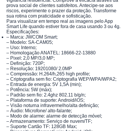
vigilância residencial. Comprove a eficácia através da
prova social de clientes satisfeitos. Antecipe-se aos
riscos, experimente o prazer da proteção. Transforme
sua rotina com praticidade e sofisticação.
Para visualizar em tempo real as imagens pelo App
Smart Life quando estiver fora de casa usando 3 ou 4g.
Especificações:
– Marca: JWCOM Smart;
– Modelo: SA-CAM05;
– Uso: Interno;
– Homologação ANATEL: 18666-22-13880
– Pixel: 2,0 MP/3,0 MP;
– Definição: 720P;
– Resolução: 19201080/ 2.0MP
– Compressão: H.264/h,265 high profile;
– Criptografia sem fio: Criptografia WEP/WPA/WPA2;
– Entrada de energia: 5V 1,5A (min);
– Potência: 5W (máx);
– Padrão sem fio: 2.4ghz 802.11 b/g/n;
– Plataforma de suporte: Android/iOS;
– Visão noturna infravermelho/alta definição;
– Áudio: Microfone/ alto-falante;
– Modo de alarme: alarme de detecção móvel;
– Armazenamento: Serviço de nuvem/TF;
– Suporte Cartão TF: 128GB Max;