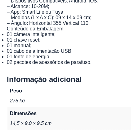
– Dispositivos Compatíveis: Android, iOS;
– Alcance: 10-20M;
– App: Smart Life ou Tuya;
– Medidas (L x A x C): 09 x 14 x 09 cm;
– Ângulo: Horizontal 355 Vertical 110.
Conteúdo da Embalagem:
01 câmera inteligente;
01 chave reset:
01 manual;
01 cabo de alimentação USB;
01 fonte de energia;
02 pacotes de acessórios de parafuso.
Informação adicional
Peso
278 kg
Dimensões
14,5 × 9,0 × 9,5 cm